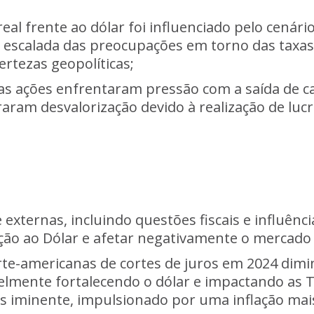
eal frente ao dólar foi influenciado pelo cenár
a escalada das preocupações em torno das taxas
rtezas geopolíticas;
 as ações enfrentaram pressão com a saída de c
raram desvalorização devido à realização de lu
e externas, incluindo questões fiscais e influên
ção ao Dólar e afetar negativamente o mercado 
norte-americanas de cortes de juros em 2024 di
velmente fortalecendo o dólar e impactando as 
ros iminente, impulsionado por uma inflação ma