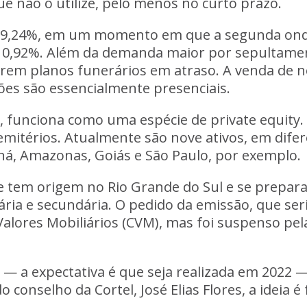
ue não o utilize, pelo menos no curto prazo.
 39,24%, em um momento em que a segunda onda 
10,92%
. Além da demanda maior por sepultamen
arem planos funerários em atraso. A venda de n
ões são essencialmente presenciais.
, funciona como uma espécie de private equity.
mitérios. Atualmente são nove ativos, em difere
aná, Amazonas, Goiás e São Paulo, por exemplo
.
ue tem origem no Rio Grande do Sul e se prepar
ária e secundária.
O pedido da emissão
, que se
Valores Mobiliários (CVM), mas
foi suspenso pel
 — a expectativa é que seja realizada em 2022 
 conselho da Cortel, José Elias Flores,
a ideia é