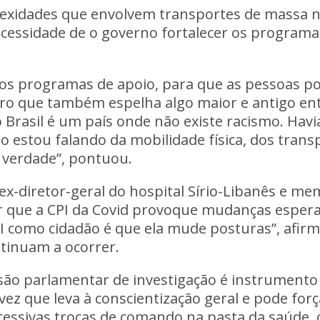
exidades que envolvem transportes de massa n
ecessidade de o governo fortalecer os programa
s programas de apoio, para que as pessoas pos
ro que também espelha algo maior e antigo entr
 o Brasil é um país onde não existe racismo. Hav
Não estou falando da mobilidade física, dos tran
é verdade”, pontuou.
ex-diretor-geral do hospital Sírio-Libanês e m
ar que a CPI da Covid provoque mudanças espe
I como cidadão é que ela mude posturas”, afir
ntinuam a ocorrer.
ssão parlamentar de investigação é instrumento
ez que leva à conscientização geral e pode for
ucessivas trocas de comando na pasta da saúde, 