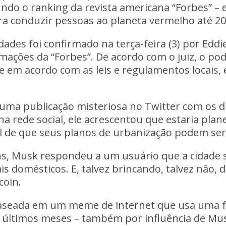
ndo o ranking da revista americana “Forbes” – 
ara conduzir pessoas ao planeta vermelho até 20
ades foi confirmado na terça-feira (3) por Eddi
ções da “Forbes”. De acordo com o juiz, o pode
ue em acordo com as leis e regulamentos locai
 uma publicação misteriosa no Twitter com os di
a rede social, ele acrescentou que estaria pla
l de que seus planos de urbanização podem ser
, Musk respondeu a um usuário que a cidade 
ais domésticos. E, talvez brincando, talvez não, 
coin.
seada em um meme de internet que usa uma fot
s últimos meses – também por influência de Mus