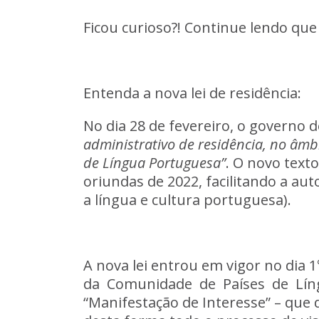
Ficou
curioso?!
Continue
lendo
que
Entenda
a
nova
lei
de
residência:
No
dia
28
de
fevereiro,
o
governo
d
administrativo
de
residência,
no
âmb
de
Língua
Portuguesa”
.
O
novo
texto
oriundas
de
2022,
facilitando
a
aut
a
língua
e
cultura
portuguesa).
A
nova
lei
entrou
em
vigor
no
dia
1
da
Comunidade
de
Países
de
Lín
“Manifestação
de
Interesse”
–
que