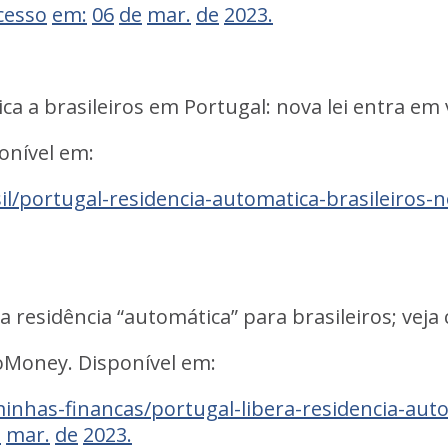
cesso
em:
06
de
mar.
de
2023.
ica
a
brasileiros
em
Portugal:
nova
lei
entra
em
onível
em:
/portugal-residencia-automatica-brasileiros-no
ra
residência
“automática”
para
brasileiros;
veja
oMoney.
Disponível
em:
nhas-financas/portugal-libera-residencia-aut
e
mar.
de
2023.