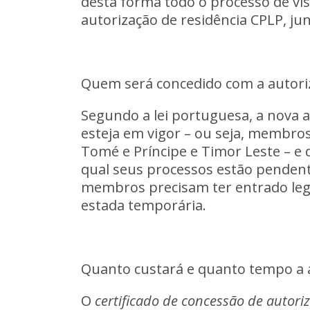
desta
forma
todo
o
processo
de
vi
autorização
de
residência
CPLP,
ju
Quem
será
concedido
com
a
autori
Segundo
a
lei
portuguesa,
a
nova
a
esteja
em
vigor
–
ou
seja,
membro
Tomé
e
Príncipe
e
Timor
Leste
–
e
qual
seus
processos
estão
penden
membros
precisam
ter
entrado
le
estada
temporária.
Quanto
custará
e
quanto
tempo
a
O
certificado
de
concessão
de
autori