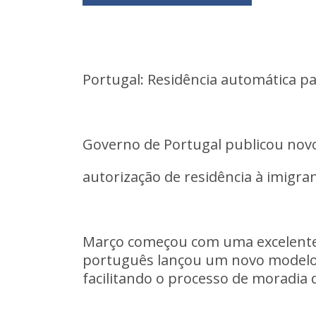
Portugal:
Residência
automática
pa
Governo
de
Portugal
publicou
nov
autorização
de
residência
à
imigra
Março
começou
com
uma
excelent
português
lançou
um
novo
model
facilitando
o
processo
de
moradia