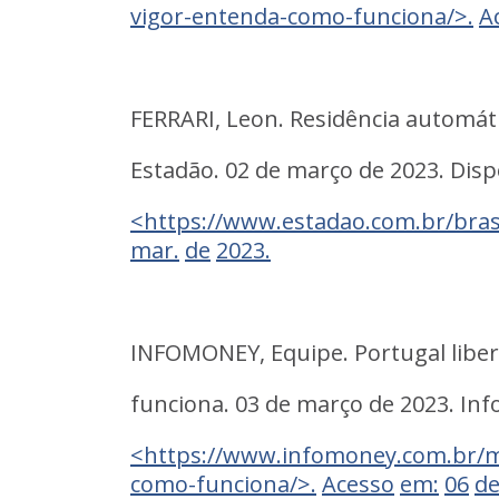
vigor-entenda-como-funciona/>.
A
FERRARI,
Leon.
Residência
automát
Estadão
.
02
de
março
de
2023.
Disp
<https://www.estadao.com.br/brasil
mar.
de
2023.
INFOMONEY,
Equipe.
Portugal
libe
funciona.
03
de
março
de
2023.
Inf
<https://www.infomoney.com.br/mi
como-funciona/>.
Acesso
em:
06
d