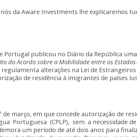
nós
da
Aware
Investments
lhe
explicaremos
tu
e
Portugal
publicou
no
Diário
da
República
uma
ito
do
Acordo
sobre
a
Mobilidade
entre
os
Estado
regulamenta
alterações
na
Lei
de
Estrangeiros
orização
de
residência
à
imigrantes
de
países
lu
°
de
março,
em
que
concede
autorização
de
res
gua
Portuguesa
(CPLP),
sem
a
necessidade
de
demora
um
período
de
até
dois
anos
para
finali