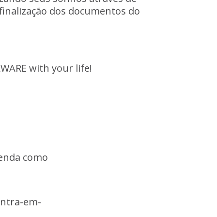
finalização
dos
documentos
do
AWARE
with
your
life!
enda
como
entra-em-