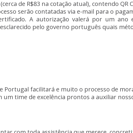
(cerca
de
R$83
na
cotação
atual),
contendo
QR
ocesso
serão
contatadas
via
e-mail
para
o
paga
ertificado.
A
autorização
valerá
por
um
ano
esclarecido
pelo
governo
português
quais
mét
e
Portugal
facilitará
e
muito
o
processo
de
mor
m
um
time
de
excelência
prontos
a
auxiliar
noss
ontar
com
toda
assistência
que
merece,
concret