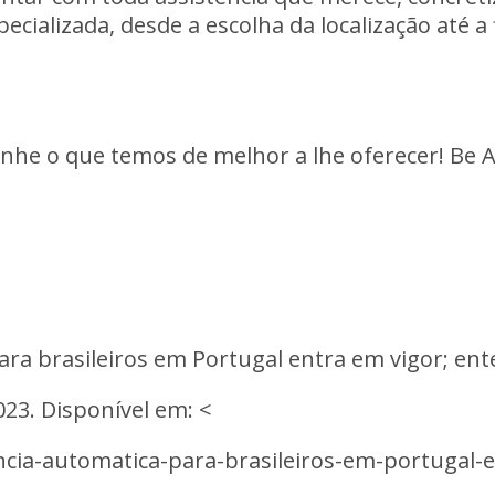
pecializada,
desde
a
escolha
da
localização
até
a
nhe
o
que
temos
de
melhor
a
lhe
oferecer!
Be
ara
brasileiros
em
Portugal
entra
em
vigor;
ent
023.
Disponível
em:
<
ncia-automatica-para-brasileiros-em-portugal-