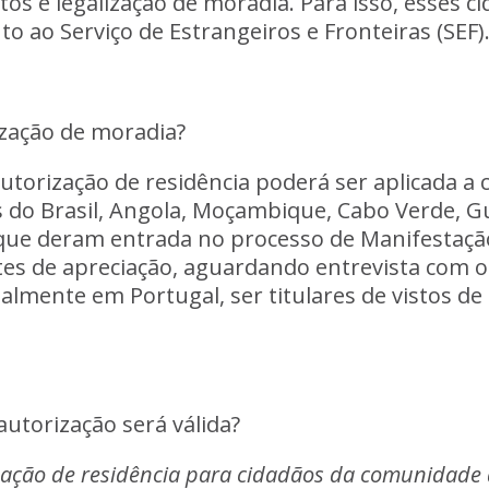
stos
e
legalização
de
moradia.
Para
isso,
esses
ci
nto
ao
Serviço
de
Estrangeiros
e
Fronteiras
(SEF)
zação
de
moradia?
utorização
de
residência
poderá
ser
aplicada
a
s
do
Brasil
,
Angola,
Moçambique,
Cabo
Verde,
Gu
que
deram
entrada
no
processo
de
Manifestaçã
tes
de
apreciação,
aguardando
entrevista
com
o
galmente
em
Portugal,
ser
titulares
de
vistos
de
autorização
será
válida?
zação
de
residência
para
cidadãos
da
comunidade