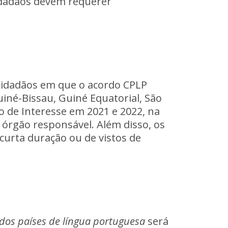
dadãos
devem
requerer
.
cidadãos
em
que
o
acordo
CPLP
iné-Bissau,
Guiné
Equatorial,
São
o
de
Interesse
em
2021
e
2022,
na
órgão
responsável.
Além
disso,
os
curta
duração
ou
de
vistos
de
dos
países
de
língua
portuguesa
será