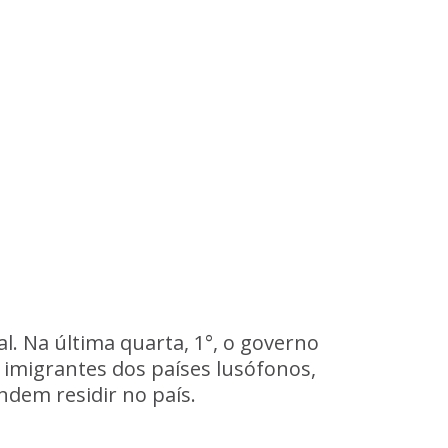
l.
Na
última
quarta,
1°,
o
governo
imigrantes
dos
países
lusófonos,
endem
residir
no
país.