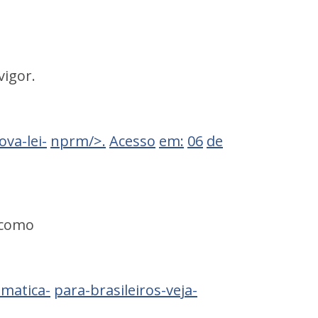
vigor.
va-lei-
nprm/>.
Acesso
em:
06
de
como
omatica-
para-brasileiros-veja-