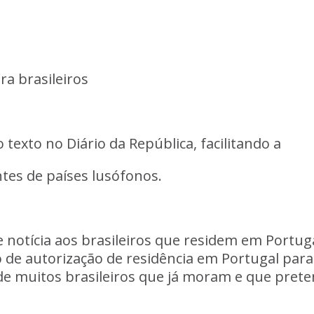
ra
brasileiros
o
texto
no
Diário
da República,
facilitando
a
ntes
de
países
lusófonos.
e
notícia
aos
brasileiros
que
residem
em
Portuga
o
de
autorização
de
residência
em
Portugal
para
de
muitos
brasileiros
que
já
moram
e
que
pret