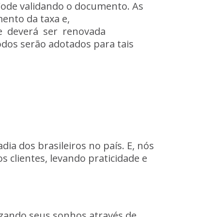
Code
validando
o
documento.
As
mento
da
taxa
e,
e
deverá
ser
renovada
odos
serão
adotados
para
tais
adia
dos
brasileiros
no
país.
E,
nós
os
clientes,
levando
praticidade
e
izando
seus
sonhos
através
de