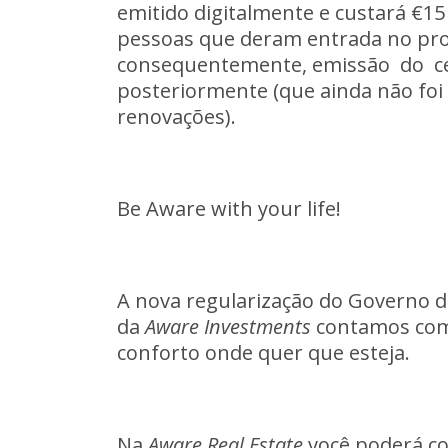
emitido
digitalmente
e
custará
€15
pessoas
que
deram
entrada
no
pr
consequentemente,
emissão
do
c
posteriormente
(que
ainda
não
foi
renovações).
Be
Aware
with
your
life!
A
nova
regularização
do
Governo
d
da
Aware
Investments
contamos
co
conforto
onde
quer
que
esteja.
Na
Aware
Real
Estate
você
poderá
c