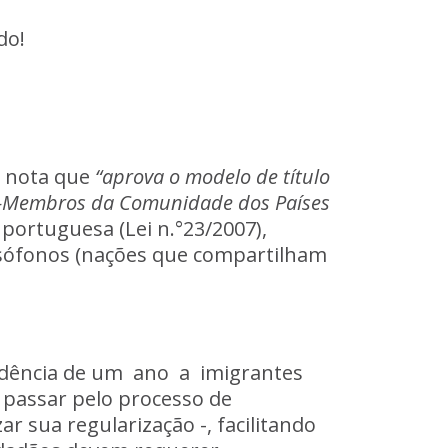
do!
nota
que
“aprova
o
modelo
de
título
s-Membros
da
Comunidade
dos
Países
portuguesa
(Lei
n.°23/2007),
sófonos
(nações
que
compartilham
idência
de
um
ano
a
imigrantes
passar
pelo
processo
de
zar
sua
regularização
-,
facilitando