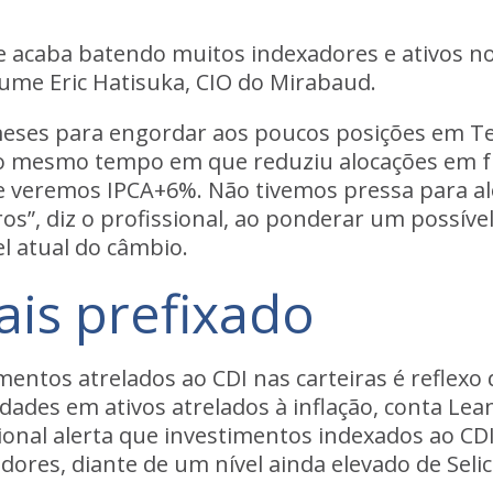
e acaba batendo muitos indexadores e ativos no 
sume Eric Hatisuka, CIO do Mirabaud.
meses para engordar aos poucos posições em T
ao mesmo tempo em que reduziu alocações em 
ue veremos IPCA+6%
. Não tivemos pressa para 
ros”, diz o profissional, ao ponderar um possív
el atual do câmbio.
is prefixado
mentos atrelados ao CDI nas carteiras é reflexo 
dades em ativos atrelados à inflação, conta Le
ional alerta que
investimentos indexados ao C
adores
, diante de um nível ainda elevado de Selic