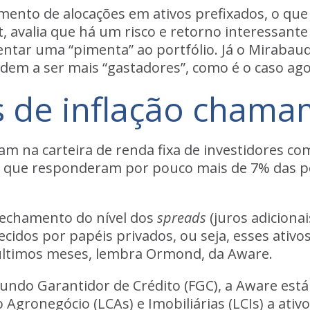
to de alocações em ativos prefixados, o que di
 avalia que há um risco e retorno interessante 
ntar uma “pimenta” ao portfólio. Já o Mirabaud 
m a ser mais “gastadores”, como é o caso ago
os de inflação cham
am na carteira de renda fixa de investidores c
ão, que responderam por
pouco mais de 7% das p
fechamento do nível dos
spreads
(juros adiciona
ecidos por papéis privados, ou seja, esses ativo
 últimos meses, lembra Ormond, da Aware.
Fundo Garantidor de Crédito (FGC), a Aware está
 Agronegócio (LCAs) e Imobiliárias (LCIs) a ativ