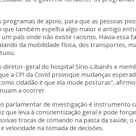
 programas de apoio, para que as pessoas poss
 que também espelha algo maior e antigo entre n
 é um país onde não existe racismo. Havia essa 
 falando da mobilidade física, dos transportes,
ntuou.
x-diretor-geral do hospital Sírio-Libanês e me
r que a CPI da Covid provoque mudanças espera
 como cidadão é que ela mude posturas”, afirm
tinuam a ocorrer.
são parlamentar de investigação é instrumento 
 que leva à conscientização geral e pode força
essivas trocas de comando na pasta da saúde, o
s e velocidade na tomada de decisões.