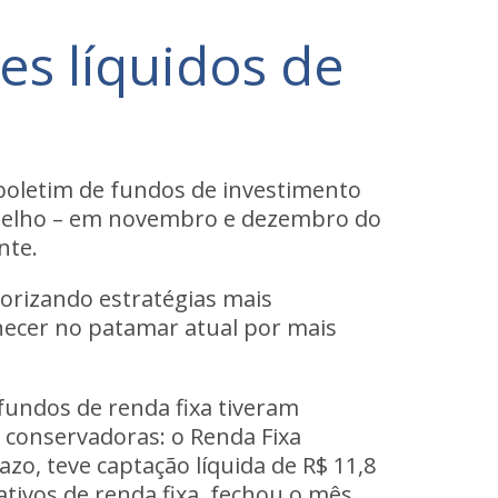
s líquidos de
 boletim de fundos de investimento
ermelho – em novembro e dezembro do
nte.
iorizando estratégias mais
necer no patamar atual por mais
fundos de renda fixa
tiveram
s conservadoras: o Renda Fixa
zo, teve captação líquida de R$ 11,8
tivos de renda fixa, fechou o mês