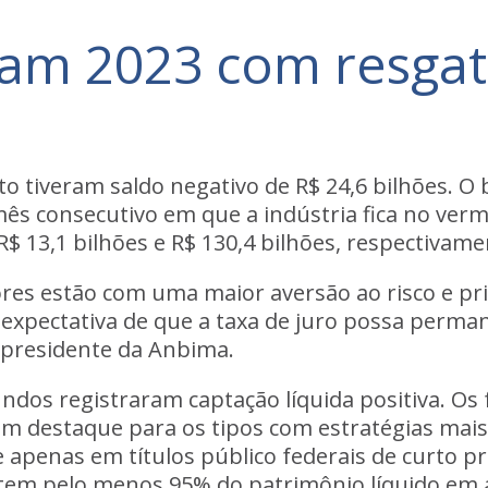
m 2023 com resgate
to
tiveram saldo negativo de R$ 24,6 bilhões. O
mês consecutivo em que a indústria fica no v
R$ 13,1 bilhões e R$ 130,4 bilhões, respectivame
ores estão com uma maior aversão ao risco e pr
expectativa de que a taxa de juro possa perma
-presidente da Anbima.
undos registraram captação líquida positiva. Os
com destaque para os tipos com estratégias mai
apenas em títulos público federais de curto pra
e tem pelo menos 95% do patrimônio líquido em a