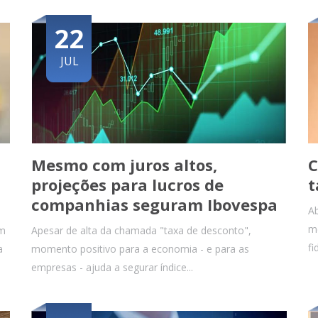
22
JUL
Mesmo com juros altos,
C
projeções para lucros de
t
companhias seguram Ibovespa
Ab
me
am
Apesar de alta da chamada "taxa de desconto",
fi
a
momento positivo para a economia - e para as
empresas - ajuda a segurar índice...