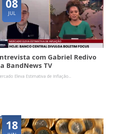
08
JUL
ntrevista com Gabriel Redivo
a BandNews TV
rcado Eleva Estimativa de Inflação...
18