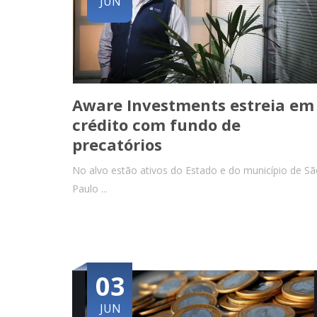
JUN
Aware Investments estreia em
crédito com fundo de
precatórios
No alvo estão ativos do Estado e do município de S
Paulo ...
03
JUN