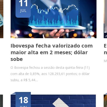
11
JUL
Ibovespa fecha valorizado com
E
maior alta em 2 meses; dólar
n
sobe
Me
O Ibovespa fechou a sessão desta quinta-feira (11)
com alta de 0,85%, aos 128.293,61 pontos; o dólar
subiu, a R$ 5,44....
18