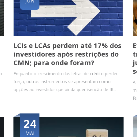
JUN
LCIs e LCAs perdem até 17% dos
E
investidores após restrições do
t
CMN; para onde foram?
j
s
ão
Enquanto o crescimento das letras de crédito perdeu
força, outros instrumentos se apresentam como
A 
opções ao investidor que ainda quer isenção de IR...
ma
fe
24
MAI