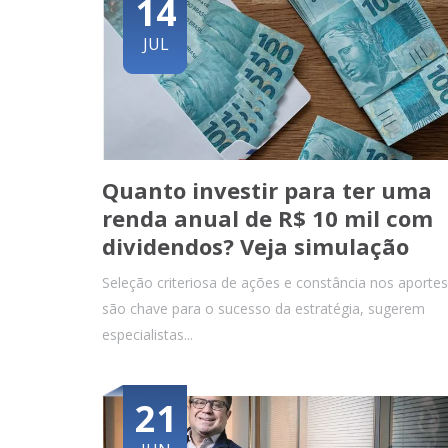
14
JUL
Quanto investir para ter uma
renda anual de R$ 10 mil com
dividendos? Veja simulação
Seleção criteriosa de ações e constância nos aportes
são chave para o sucesso da estratégia, sugerem
especialistas...
21