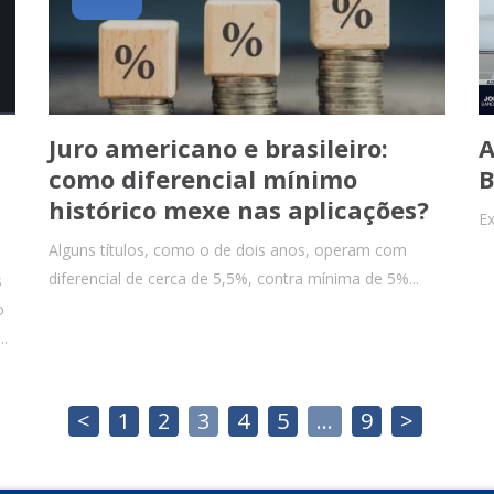
Juro americano e brasileiro:
A
como diferencial mínimo
B
histórico mexe nas aplicações?
Ex
Alguns títulos, como o de dois anos, operam com
diferencial de cerca de 5,5%, contra mínima de 5%...
s
o
..
<
1
2
3
4
5
…
9
>