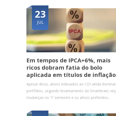
23
JUL
Em tempos de IPCA+6%, mais
ricos dobram fatia do bolo
aplicada em títulos de inflação
Apesar disso, ativos indexados ao CDI ainda domin
portfólios, segundo levantamento da Smartbrain; vej
mudanças no 1º semestre e os ativos preferidos...