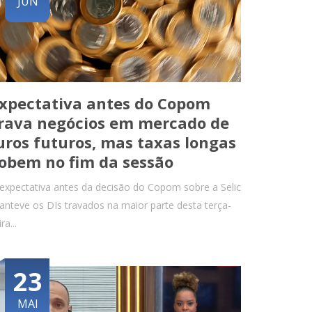
JUN
xpectativa antes do Copom
rava negócios em mercado de
uros futuros, mas taxas longas
obem no fim da sessão
expectativa antes da decisão do Copom sobre a Selic
nteve os DIs travados na maior parte desta terça-
ira...
23
MAI